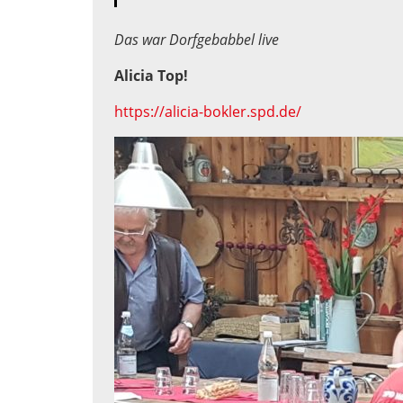
Das war Dorfgebabbel live
Alicia Top!
https://alicia-bokler.spd.de/