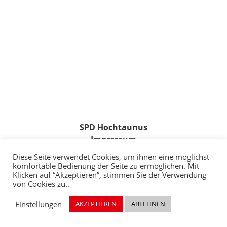
SPD Hochtaunus
Impressum
Datenschutzerklärung
Diese Seite verwendet Cookies, um ihnen eine möglichst
komfortable Bedienung der Seite zu ermöglichen. Mit
© SPD Wehrheim
powered by Taunus Webdesign
Klicken auf “Akzeptieren”, stimmen Sie der Verwendung
von Cookies zu..
Einstellungen
AKZEPTIEREN
ABLEHNEN